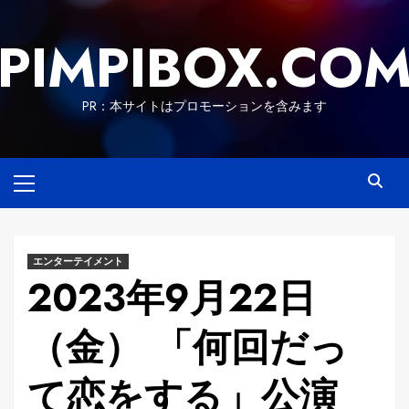
Skip
to
PIMPIBOX.CO
content
PR：本サイトはプロモーションを含みます
Primary
Menu
エンターテイメント
2023年9月22日
（金） 「何回だっ
て恋をする」公演