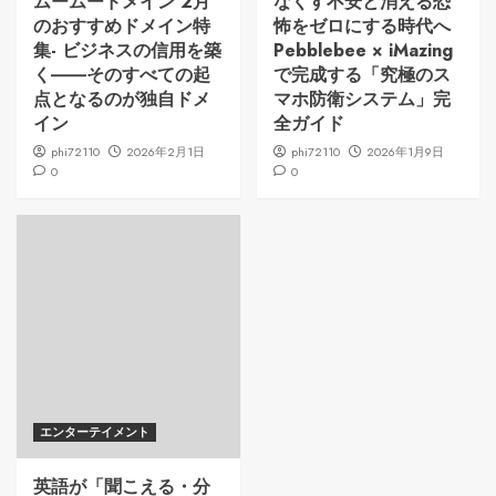
ムームードメイン 2月
なくす不安と消える恐
のおすすめドメイン特
怖をゼロにする時代へ
集- ビジネスの信用を築
Pebblebee × iMazing
く――そのすべての起
で完成する「究極のス
点となるのが独自ドメ
マホ防衛システム」完
イン
全ガイド
phi72110
2026年2月1日
phi72110
2026年1月9日
0
0
エンターテイメント
英語が「聞こえる・分