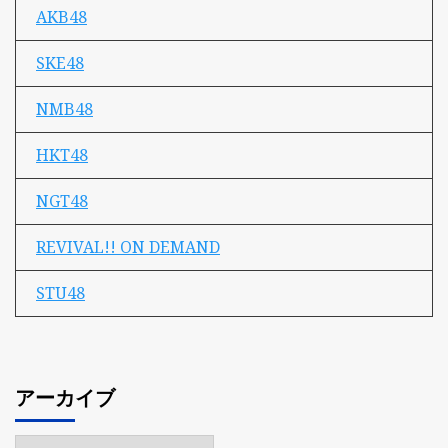
AKB48
SKE48
NMB48
HKT48
NGT48
REVIVAL!! ON DEMAND
STU48
アーカイブ
ア