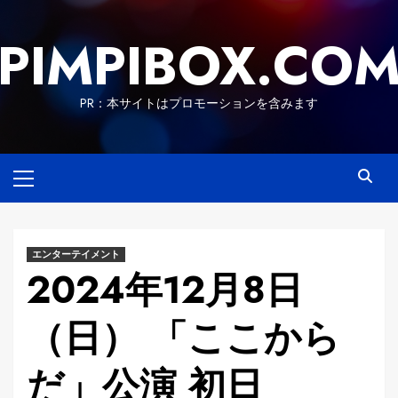
Skip
to
PIMPIBOX.CO
content
PR：本サイトはプロモーションを含みます
Primary
Menu
エンターテイメント
2024年12月8日
（日） 「ここから
だ」公演 初日