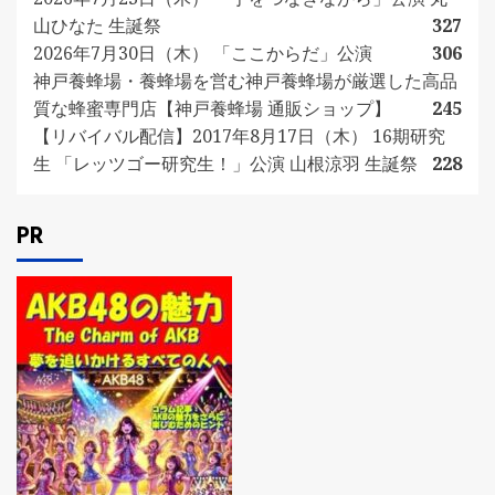
山ひなた 生誕祭
327
2026年7月30日（木） 「ここからだ」公演
306
神戸養蜂場・養蜂場を営む神戸養蜂場が厳選した高品
質な蜂蜜専門店【神戸養蜂場 通販ショップ】
245
【リバイバル配信】2017年8月17日（木） 16期研究
生 「レッツゴー研究生！」公演 山根涼羽 生誕祭
228
PR