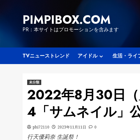
Skip
to
PIMPIBOX.COM
content
PR：本サイトはプロモーションを含みます
TVニューストレンド
アイドル
生活・ライ
未分類
2022年8月30日
4「サムネイル」公
phi72110
2023年11月11日
0
行天優莉奈 生誕祭！