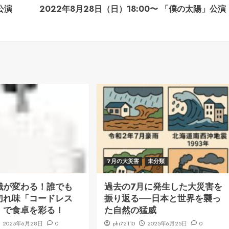
公演
2022年8月28日（日）18:00〜 「僕の太陽」公演
7月の大災害
未分類
識が変わる！誰でも
過去の7月に発生した大災害を
切れ味「コードレス
振り返る──日本と世界を襲っ
」で食卓を彩る！
た自然の猛威
2025年6月28日
0
phi72110
2025年6月25日
0