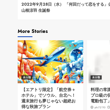
2022年9月28日（水） 「何回だって恋をする」
Reading
山根涼羽 生誕祭
More Stories
未分類
未分類
【エアトリ限定】「航空券＋
料理の常
ホテル」でソウル、台北へ！
プロ級の
週末旅行も夢じゃない超絶お
電動包丁
得な秋旅プラン
phi72110