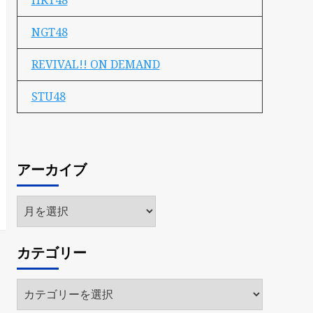
HKT48
NGT48
REVIVAL!! ON DEMAND
STU48
アーカイブ
ア
ー
カ
カテゴリー
イ
ブ
カ
テ