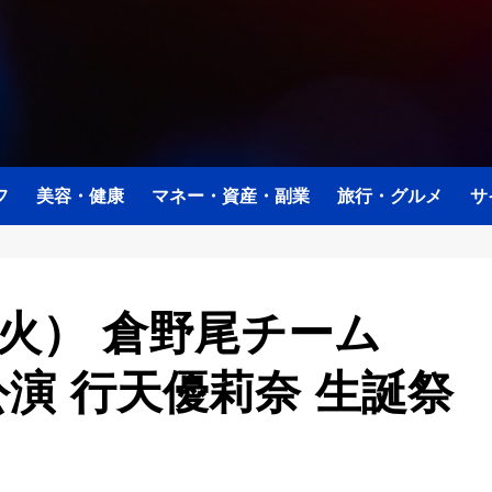
フ
美容・健康
マネー・資産・副業
旅行・グルメ
サ
（火） 倉野尾チーム
演 行天優莉奈 生誕祭