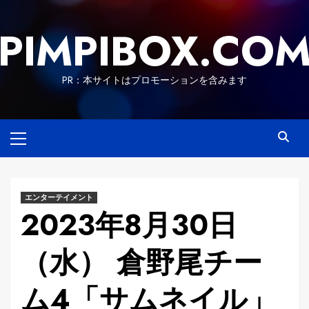
Skip
to
PIMPIBOX.CO
content
PR：本サイトはプロモーションを含みます
Primary
Menu
エンターテイメント
2023年8月30日
（水） 倉野尾チー
ム4「サムネイル」