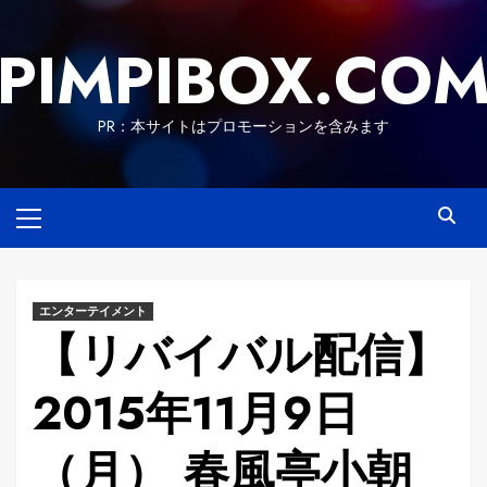
Skip
to
PIMPIBOX.CO
content
PR：本サイトはプロモーションを含みます
Primary
Menu
エンターテイメント
【リバイバル配信】
2015年11月9日
（月） 春風亭小朝