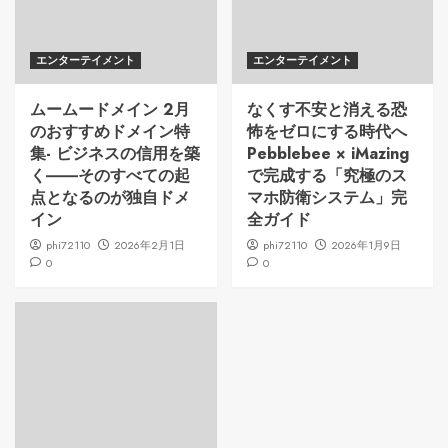
エンターテイメント
エンターテイメント
ムームードメイン 2月
なくす不安と消える恐
のおすすめドメイン特
怖をゼロにする時代へ
集- ビジネスの信用を築
Pebblebee × iMazing
く――そのすべての起
で完成する「究極のス
点となるのが独自ドメ
マホ防衛システム」完
イン
全ガイド
phi72110
2026年2月1日
phi72110
2026年1月9日
0
0