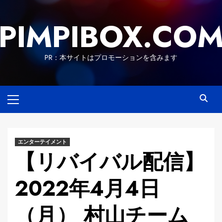
Skip
to
PIMPIBOX.CO
content
PR：本サイトはプロモーションを含みます
Primary
Menu
エンターテイメント
【リバイバル配信】
2022年4月4日
（月） 村山チーム