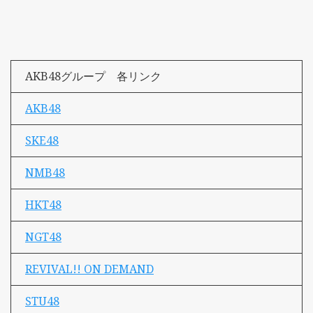
AKB48グループ 各リンク
AKB48
SKE48
NMB48
HKT48
NGT48
REVIVAL!! ON DEMAND
STU48