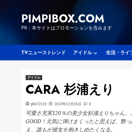
Skip
to
PIMPIBOX.COM
content
PR：本サイトはプロモーションを含みます
TVニューストレンド
アイドル
生活・ライ
アイドル
CARA 杉浦えり
phi72110
2023年12月31日
0
可愛さ充実120％の美少女杉浦えりちゃん
GOOD！元気に弾けまくったと思えば、艶
え、誰もが彼女を抱きしめたくなる。