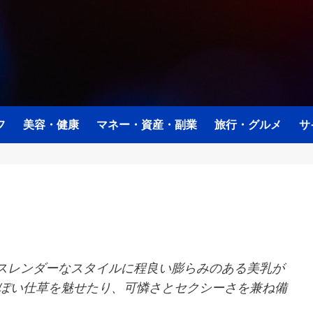
フ
美容・健康
マネー・資産・副業
旅行・グルメ
サ
。スレンダーなスタイルに程良い膨らみのある美乳が
っぽい仕草を魅せたり、可憐さとセクシーさを兼ね備