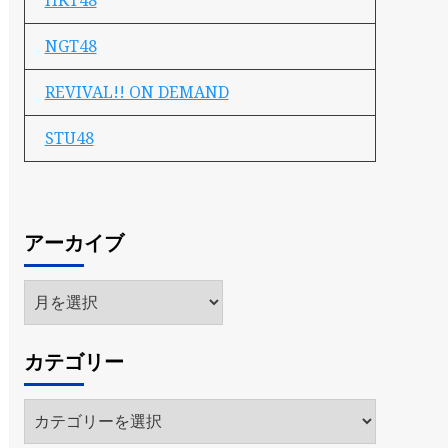
HKT48
NGT48
REVIVAL!! ON DEMAND
STU48
アーカイブ
ア
ー
カ
カテゴリー
イ
ブ
カ
テ