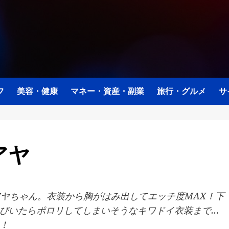
フ
美容・健康
マネー・資産・副業
旅行・グルメ
サ
アヤ
アヤちゃん。衣装から胸がはみ出してエッチ度MAX！下
びいたらポロリしてしまいそうなキワドイ衣装まで…
！