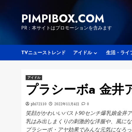
Skip
to
PIMPIBOX.COM
content
PR：本サイトはプロモーションを含みます
TVニューストレンド
アイドル
生活・ライ
アイドル
プラシーボa 金井
phi72110
2022年11月4日
0
笑顔がかわいいバスト90センチ爆乳娘金井
乳はみ出しまくりの刺激的な洋服や、風にな
プラシーボ・アヤ効果でみんな元気になろっ