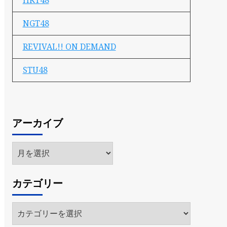
HKT48
NGT48
REVIVAL!! ON DEMAND
STU48
アーカイブ
ア
ー
カ
カテゴリー
イ
ブ
カ
テ