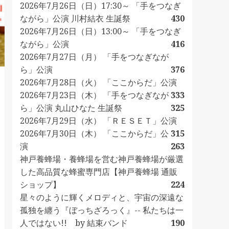
2026年7月26日（日）17:30～ 「手をつなぎ
ながら」公演 川村結衣 生誕祭
430
2026年7月26日（日）13:00～ 「手をつなぎ
ながら」公演
416
2026年7月27日（月） 「手をつなぎなが
ら」公演
376
2026年7月28日（火） 「ここからだ」公演
2026年7月23日（木） 「手をつなぎなが
333
ら」公演 丸山ひなた 生誕祭
325
2026年7月29日（水） 「ＲＥＳＥＴ」公演
2026年7月30日（木） 「ここからだ」公
315
演
263
神戸養蜂場・養蜂場を営む神戸養蜂場が厳選
した高品質な蜂蜜専門店【神戸養蜂場 通販
ショップ】
224
星々のように輝くメロディと、宇宙の深遠な
孤独を纏う『ぼっちざろっく』-- 私たちは一
人ではない!! by 結束バンド
190