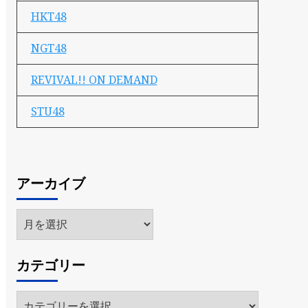
HKT48
NGT48
REVIVAL!! ON DEMAND
STU48
アーカイブ
ア
ー
カ
カテゴリー
イ
ブ
カ