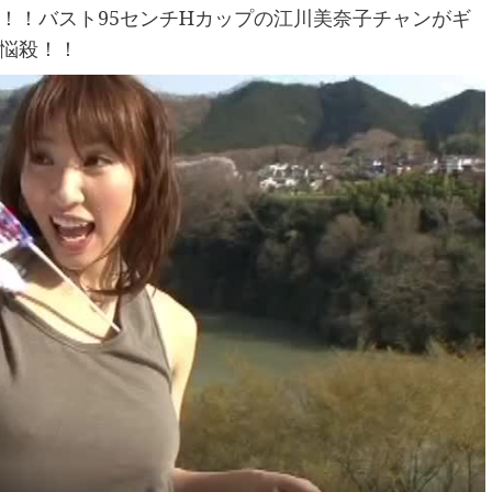
！！バスト95センチHカップの江川美奈子チャンがギ
悩殺！！