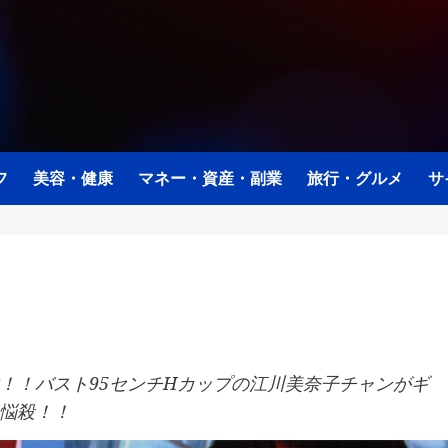
フ
美容・健康
マネー・資産・副業
旅行・グルメ
サ
！！バスト95センチHカップの江川美奈子チャンがギ
悩殺！！