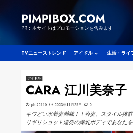
Skip
to
PIMPIBOX.COM
content
PR：本サイトはプロモーションを含みます
TVニューストレンド
アイドル
生活・ライ
アイドル
CARA 江川美奈子
phi72110
2023年11月25日
0
キワどい水着姿満載！！容姿、スタイル抜群
リギリショット連発の爆乳ボディであなたを