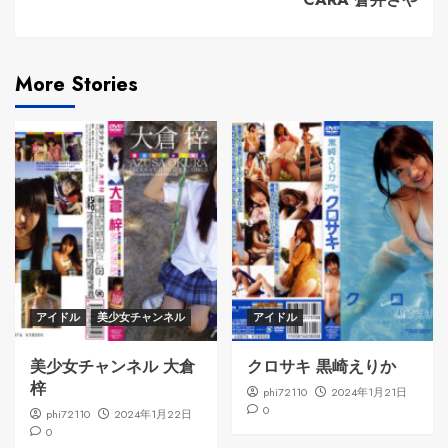
More Stories
アイドル
美少女チャンネル
アイドル
美少女チャンネル 大倉
クロサキ 黒崎えりか
梓
phi72110
2024年1月21日
0
phi72110
2024年1月22日
0