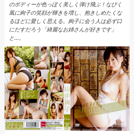
のボディーが色っぽく美しく弾け飛ぶ！なびく
風に絢子の笑顔が輝きを増し、抱きしめたくな
るほどに愛しく思える。絢子に会う人は必ず口
にだすだろう「綺麗なお姉さんが好きです」
と…。