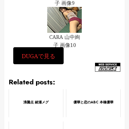
子 画像9
CARA 山中絢
子 画像10
DUGAで見る
Related posts:
沸騰点 綾瀬メグ
優華と恋のABC 本橋優華