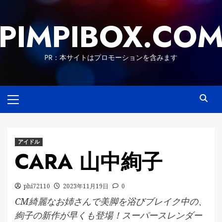
Skip
to
PIMPIBOX.CO
content
PR：本サイトはプロモーションを含みます
Primary
Menu
アイドル
CARA 山中絢子
phi72110
2023年11月19日
0
CM綺麗なお姉さんで美脚を浴びブレイク中の、
絢子の新作が早くも登場！スーパースレンダー