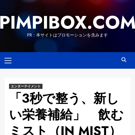
Skip
to
PIMPIBOX.CO
content
PR：本サイトはプロモーションを含みます
Primary
Menu
エンターテイメント
「3秒で整う、新し
い栄養補給」 飲む
ミスト（IN MIST）