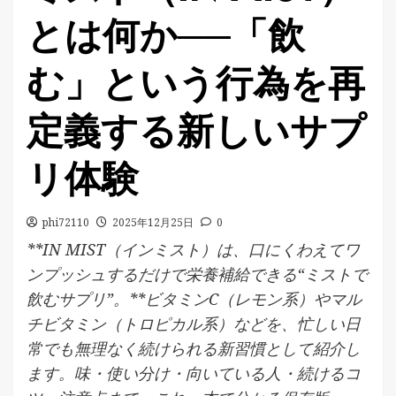
とは何か──「飲
む」という行為を再
定義する新しいサプ
リ体験
phi72110
2025年12月25日
0
**IN MIST（インミスト）は、口にくわえてワ
ンプッシュするだけで栄養補給できる“ミストで
飲むサプリ”。**ビタミンC（レモン系）やマル
チビタミン（トロピカル系）などを、忙しい日
常でも無理なく続けられる新習慣として紹介し
ます。味・使い分け・向いている人・続けるコ