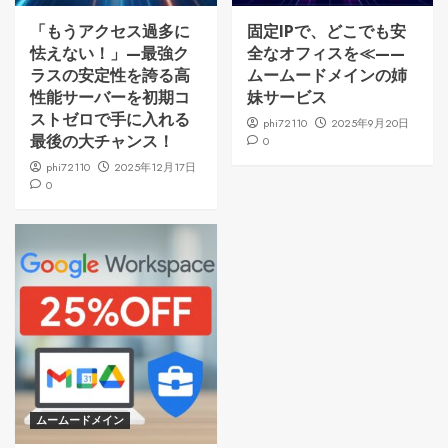
「もうアクセス過多に
固定IPで、どこでも安
怯えない！」—最強ク
全なオフィスを≪——
ラスの安定性を誇る高
ムームードメインの姉
性能サーバーを初期コ
妹サービス
ストゼロで手に入れる
phi72110
2025年9月20日
最後の大チャンス！
0
phi72110
2025年12月17日
0
ムームードメイン