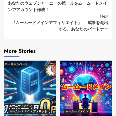
あなたのウェブジャーニーの第一歩をムームードメイ
Reading
ンでアカウント作成！
Next
『ムームードメインアフィリエイト』 – 成果を創出
する、あなたのパートナー
More Stories
ムームードメイン
ムームードメイン デメリット
ムームードメイン