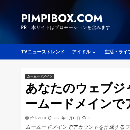
Skip
to
PIMPIBOX.COM
content
PR：本サイトはプロモーションを含みます
TVニューストレンド
アイドル
生活・ライ
ムームードメイン
あなたのウェブジ
ームードメインで
phi72110
2023年11月10日
0
ムームードメインでアカウントを作成するプ