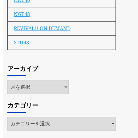
HKT48
NGT48
REVIVAL!! ON DEMAND
STU48
アーカイブ
ア
ー
カ
カテゴリー
イ
ブ
カ
テ
ゴ