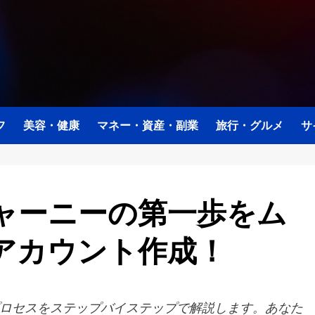
フ
美容・健康
マネー・資産・副業
旅行・グルメ
サ
ャーニーの第一歩をム
アカウント作成！
ロセスをステップバイステップで解説します。あなた