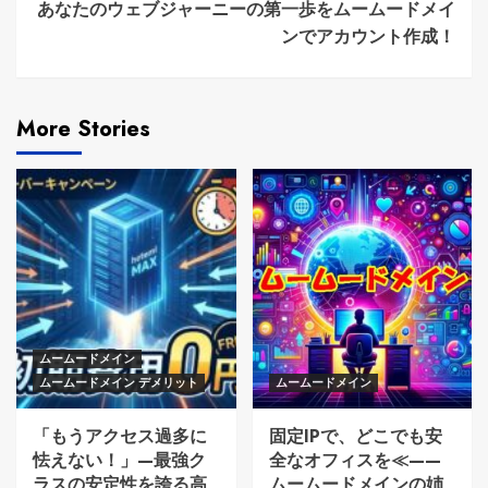
あなたのウェブジャーニーの第一歩をムームードメイ
ンでアカウント作成！
More Stories
ムームードメイン
ムームードメイン デメリット
ムームードメイン
「もうアクセス過多に
固定IPで、どこでも安
怯えない！」—最強ク
全なオフィスを≪——
ラスの安定性を誇る高
ムームードメインの姉