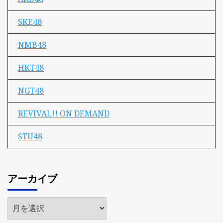
SKE48
NMB48
HKT48
NGT48
REVIVAL!! ON DEMAND
STU48
アーカイブ
ア
ー