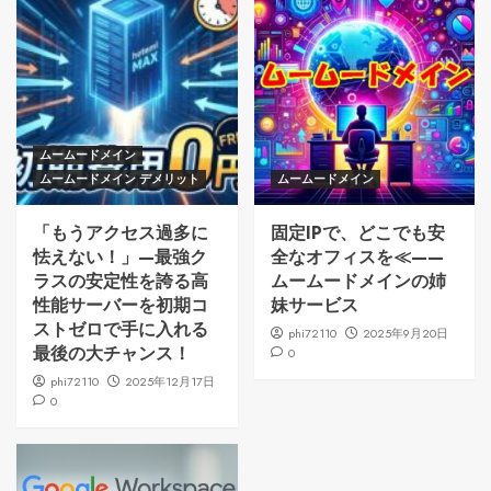
ムームードメイン
ムームードメイン デメリット
ムームードメイン
「もうアクセス過多に
固定IPで、どこでも安
怯えない！」—最強ク
全なオフィスを≪——
ラスの安定性を誇る高
ムームードメインの姉
性能サーバーを初期コ
妹サービス
ストゼロで手に入れる
phi72110
2025年9月20日
最後の大チャンス！
0
phi72110
2025年12月17日
0