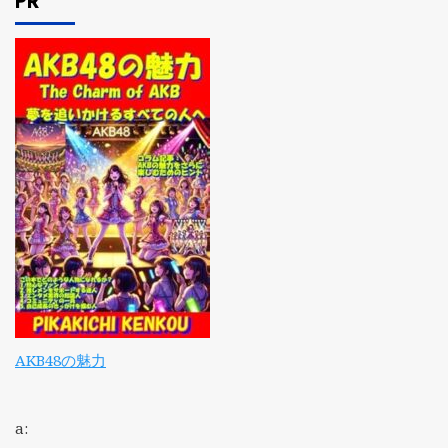
PR
AKB48の魅力
a: