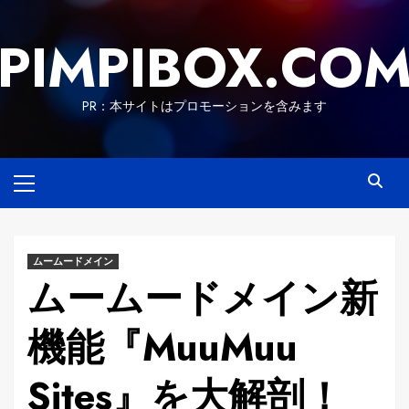
Skip
to
PIMPIBOX.CO
content
PR：本サイトはプロモーションを含みます
Primary
Menu
ムームードメイン
ムームードメイン新
機能『MuuMuu
Sites』を大解剖！