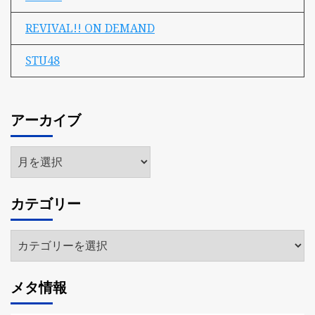
REVIVAL!! ON DEMAND
STU48
アーカイブ
ア
ー
カ
カテゴリー
イ
ブ
カ
テ
ゴ
メタ情報
リ
ー