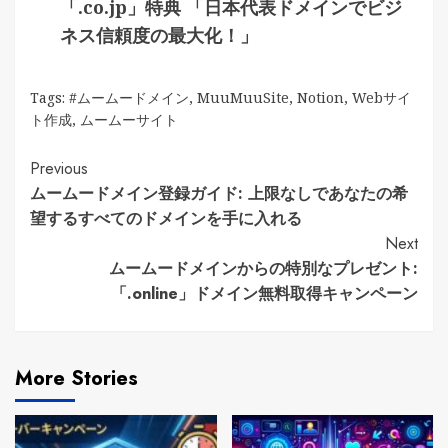
「.co.jp」特典 「日本代表ドメインでビジ
ネス信頼度の最大化！」
Tags:
#ムームードメイン
,
MuuMuuSite
,
Notion
,
Webサイ
ト作成
,
ムームーサイト
Continue
Previous
ムームードメイン登録ガイド: 上限なしであなたの希
Reading
望するすべてのドメインを手に入れる
Next
ムームードメインからの特別なプレゼント:
「.online」ドメイン無料取得キャンペーン
More Stories