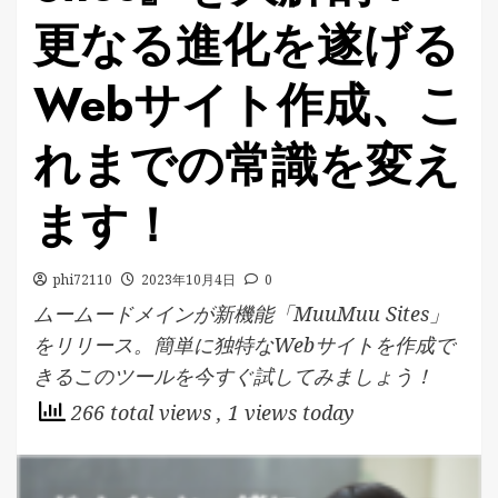
更なる進化を遂げる
Webサイト作成、こ
れまでの常識を変え
ます！
phi72110
2023年10月4日
0
ムームードメインが新機能「MuuMuu Sites」
をリリース。簡単に独特なWebサイトを作成で
きるこのツールを今すぐ試してみましょう！
266 total views
, 1 views today