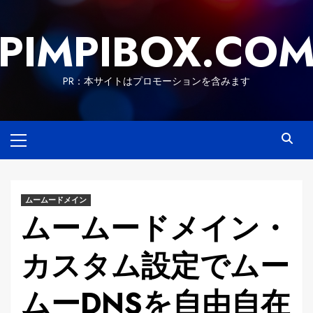
Skip
to
PIMPIBOX.CO
content
PR：本サイトはプロモーションを含みます
Primary
Menu
ムームードメイン
ムームードメイン・
カスタム設定でムー
ムーDNSを自由自在