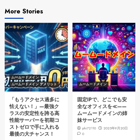
More Stories
ムームードメイン
ムームードメイン デメリット
ムームードメイン
「もうアクセス過多に
固定IPで、どこでも安
怯えない！」—最強ク
全なオフィスを≪——
ラスの安定性を誇る高
ムームードメインの姉
性能サーバーを初期コ
妹サービス
ストゼロで手に入れる
phi72110
2025年9月20日
最後の大チャンス！
0