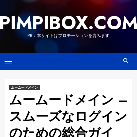
Skip
to
PIMPIBOX.CO
content
PR：本サイトはプロモーションを含みます
Primary
Menu
ムームードメイン
ムームードメイン –
スムーズなログイン
のための総合ガイ