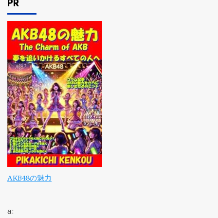
PR
AKB48の魅力
a: