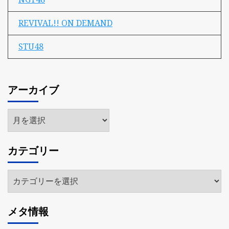
REVIVAL!! ON DEMAND
STU48
アーカイブ
ア
ー
カ
カテゴリー
イ
ブ
カ
テ
ゴ
メタ情報
リ
ー