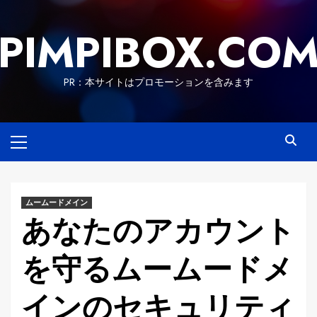
Skip
to
PIMPIBOX.CO
content
PR：本サイトはプロモーションを含みます
Primary
Menu
ムームードメイン
あなたのアカウント
を守るムームードメ
インのセキュリティ