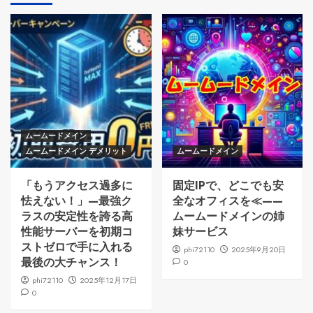
ムームードメイン
ムームードメイン デメリット
ムームードメイン
「もうアクセス過多に
固定IPで、どこでも安
怯えない！」—最強ク
全なオフィスを≪——
ラスの安定性を誇る高
ムームードメインの姉
性能サーバーを初期コ
妹サービス
ストゼロで手に入れる
phi72110
2025年9月20日
最後の大チャンス！
0
phi72110
2025年12月17日
0