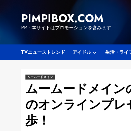
Skip
to
PIMPIBOX.COM
content
PR：本サイトはプロモーションを含みます
TVニューストレンド
アイドル
生活・ライ
ムームードメイン
ムームードメイン
のオンラインプレ
歩！