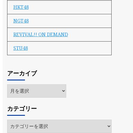
HKT48
NGT48
REVIVAL!! ON DEMAND
STU48
アーカイブ
ア
ー
カ
カテゴリー
イ
ブ
カ
テ