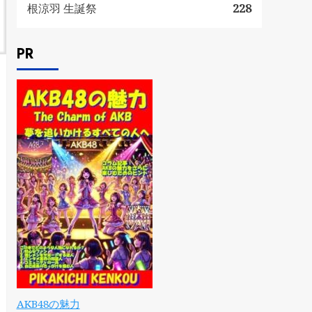
根涼羽 生誕祭
228
PR
AKB48の魅力