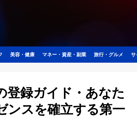
フ
美容・健康
マネー・資産・副業
旅行・グルメ
サ
の登録ガイド・あなた
ゼンスを確立する第一