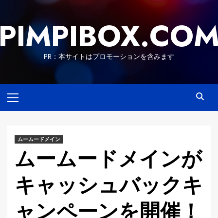
Skip
to
PIMPIBOX.CO
content
PR：本サイトはプロモーションを含みます
Primary
Menu
ムームードメイン
ムームードメインが
キャッシュバックキ
ャンペーンを開催！