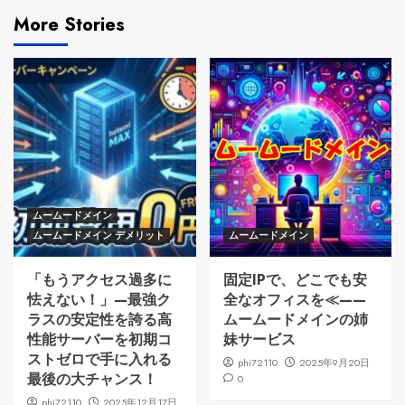
More Stories
ムームードメイン
ムームードメイン デメリット
ムームードメイン
「もうアクセス過多に
固定IPで、どこでも安
怯えない！」—最強ク
全なオフィスを≪——
ラスの安定性を誇る高
ムームードメインの姉
性能サーバーを初期コ
妹サービス
ストゼロで手に入れる
phi72110
2025年9月20日
最後の大チャンス！
0
phi72110
2025年12月17日