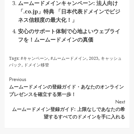
ムームードメインキャンペーン: 法人向け
「.co.jp」特典 「日本代表ドメインでビジ
ネス信頼度の最大化！」
安心のサポート体制で心地よいウェブライ
フを！ムームードメインの真価
Tags:
#キャンペーン
,
#ムームードメイン
,
2023
,
キャッシュ
バック
,
ドメイン移管
Continue
Previous
ムームードメインの登録ガイド・あなたのオンライン
Reading
プレゼンスを確立する第一歩！
Next
ムームードメイン登録ガイド: 上限なしであなたの希
望するすべてのドメインを手に入れる