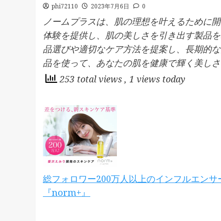
phi72110
2023年7月6日
0
ノームプラスは、肌の理想を叶えるために開
体験を提供し、肌の美しさを引き出す製品を
品選びや適切なケア方法を提案し、長期的な
品を使って、あなたの肌を健康で輝く美しさ
253 total views
, 1 views today
総フォロワー200万人以上のインフルエン
『norm+』