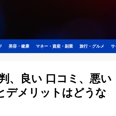
フ
美容・健康
マネー・資産・副業
旅行・グルメ
サ
判、良い 口コミ、悪い
とデメリットはどうな