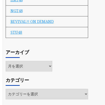
HKT48
NGT48
REVIVAL!! ON DEMAND
STU48
アーカイブ
ア
ー
カ
カテゴリー
イ
ブ
カ
テ
ゴ