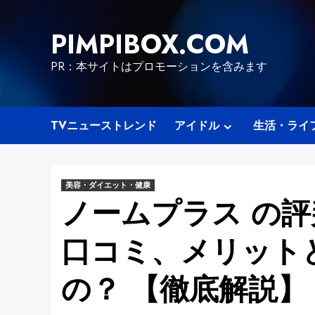
Skip
to
PIMPIBOX.COM
content
PR：本サイトはプロモーションを含みます
TVニューストレンド
アイドル
生活・ライ
美容・ダイエット・健康
ノームプラス の評
口コミ、メリット
の？ 【徹底解説】