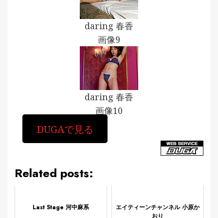
daring 春香
画像9
daring 春香
画像10
DUGAで見る
Related posts:
Last Stage 河中麻系
エイティーンチャンネル 小原か
おり