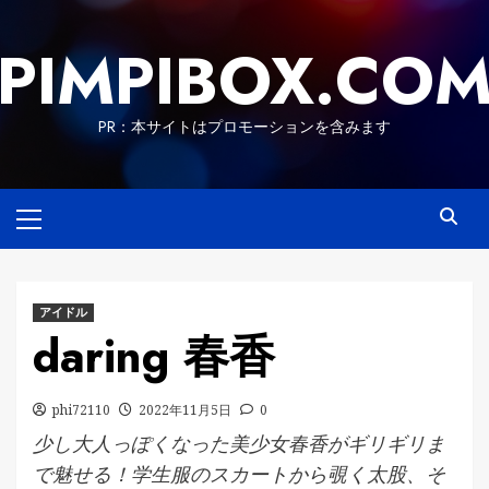
Skip
to
PIMPIBOX.CO
content
PR：本サイトはプロモーションを含みます
Primary
Menu
アイドル
daring 春香
phi72110
2022年11月5日
0
少し大人っぽくなった美少女春香がギリギリま
で魅せる！学生服のスカートから覗く太股、そ