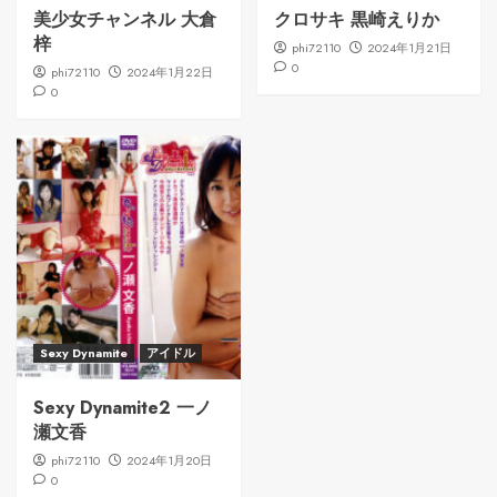
美少女チャンネル 大倉
クロサキ 黒崎えりか
梓
phi72110
2024年1月21日
0
phi72110
2024年1月22日
0
Sexy Dynamite
アイドル
Sexy Dynamite2 一ノ
瀬文香
phi72110
2024年1月20日
0