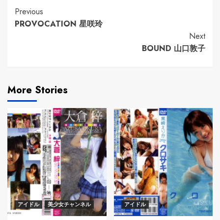
Continue
Previous
PROVOCATION 星咲玲
Reading
Next
BOUND 山口敦子
More Stories
アイドル
美少女チャンネル
アイドル