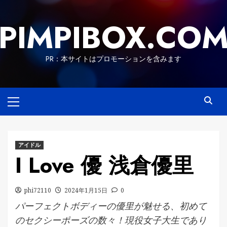
Skip
to
PIMPIBOX.CO
content
PR：本サイトはプロモーションを含みます
Primary
Menu
アイドル
I Love 優 浅倉優里
phi72110
2024年1月15日
0
パーフェクトボディーの優里が魅せる、初めて
のセクシーポーズの数々！現役女子大生であり