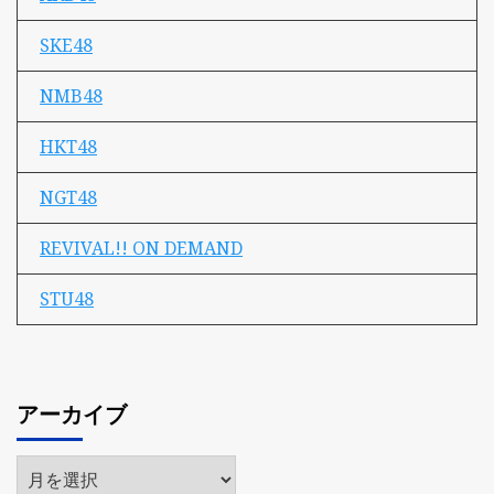
SKE48
NMB48
HKT48
NGT48
REVIVAL!! ON DEMAND
STU48
アーカイブ
ア