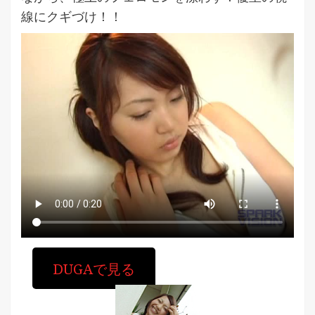
線にクギづけ！！
DUGAで見る