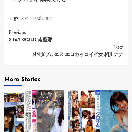
Tags:
スパークビジョン
Continue
Previous
STAY GOLD 南藍那
Reading
Next
NNダブルエヌ エロカッコイイ女 相川ナナ
More Stories