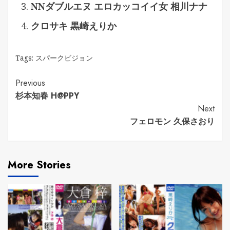
NNダブルエヌ エロカッコイイ女 相川ナナ
クロサキ 黒崎えりか
Tags:
スパークビジョン
Continue
Previous
杉本知春 H@PPY
Reading
Next
フェロモン 久保さおり
More Stories