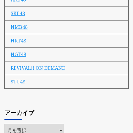
SKE48
NMB48
HKT48
NGT48
REVIVAL!! ON DEMAND
STU48
アーカイブ
ア