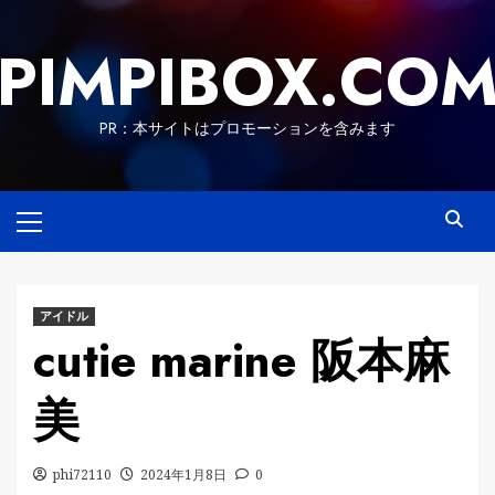
Skip
to
PIMPIBOX.CO
content
PR：本サイトはプロモーションを含みます
Primary
Menu
アイドル
cutie marine 阪本麻
美
phi72110
2024年1月8日
0