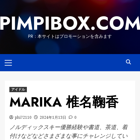
Skip
to
PIMPIBOX.CO
content
PR：本サイトはプロモーションを含みます
Primary
Menu
アイドル
MARIKA 椎名鞠香
phi72110
2024年1月13日
0
ノルディックスキー優勝経験や書道、茶道、着
付けなどなどさまざまな事にチャレンジしてい