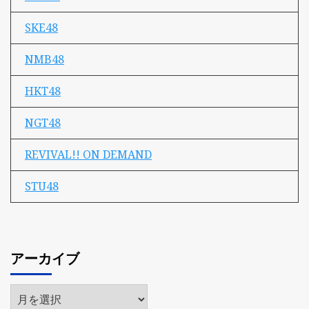
SKE48
NMB48
HKT48
NGT48
REVIVAL!! ON DEMAND
STU48
アーカイブ
ア