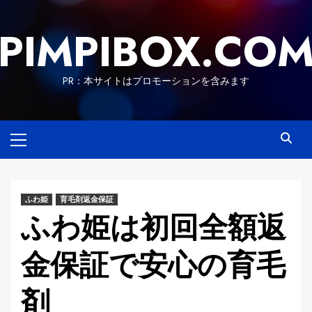
Skip
to
PIMPIBOX.CO
content
PR：本サイトはプロモーションを含みます
Primary
Menu
ふわ姫
育毛剤返金保証
ふわ姫は初回全額返
金保証で安心の育毛
剤