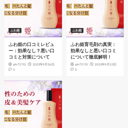
ふわ姫
ふわ姫
ふわ姫の口コミレビュ
ふわ姫育毛剤の真実：
ー：効果なし？悪い口
効果なしと悪い口コミ
コミと対策について
について徹底解明！
phi72110
2023年9月26日
phi72110
2023年9月25日
0
0