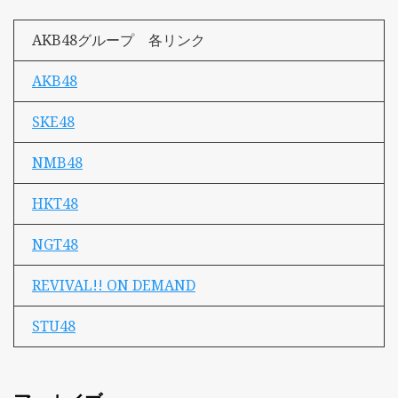
AKB48グループ 各リンク
AKB48
SKE48
NMB48
HKT48
NGT48
REVIVAL!! ON DEMAND
STU48