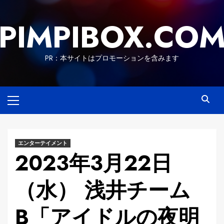
Skip
to
PIMPIBOX.CO
content
PR：本サイトはプロモーションを含みます
Primary
Menu
エンターテイメント
2023年3月22日
（水） 浅井チーム
B「アイドルの夜明