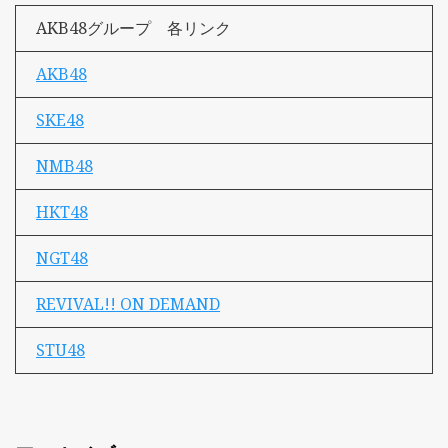
AKB48グループ 各リンク
AKB48
SKE48
NMB48
HKT48
NGT48
REVIVAL!! ON DEMAND
STU48