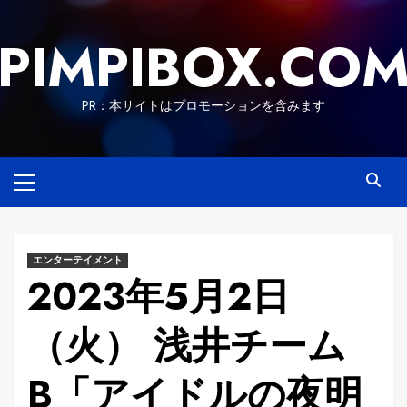
Skip
to
PIMPIBOX.CO
content
PR：本サイトはプロモーションを含みます
Primary
Menu
エンターテイメント
2023年5月2日
（火） 浅井チーム
B「アイドルの夜明