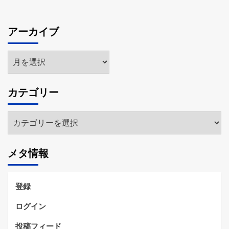
アーカイブ
ア
ー
カ
カテゴリー
イ
ブ
カ
テ
ゴ
メタ情報
リ
ー
登録
ログイン
投稿フィード