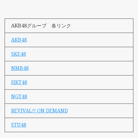
AKB48グループ 各リンク
AKB48
SKE48
NMB48
HKT48
NGT48
REVIVAL!! ON DEMAND
STU48