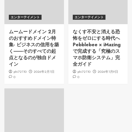
エンターテイメント
エンターテイメント
ムームードメイン 2月
なくす不安と消える恐
のおすすめドメイン特
怖をゼロにする時代へ
集- ビジネスの信用を築
Pebblebee × iMazing
く――そのすべての起
で完成する「究極のス
点となるのが独自ドメ
マホ防衛システム」完
イン
全ガイド
phi72110
2026年2月1日
phi72110
2026年1月9日
0
0