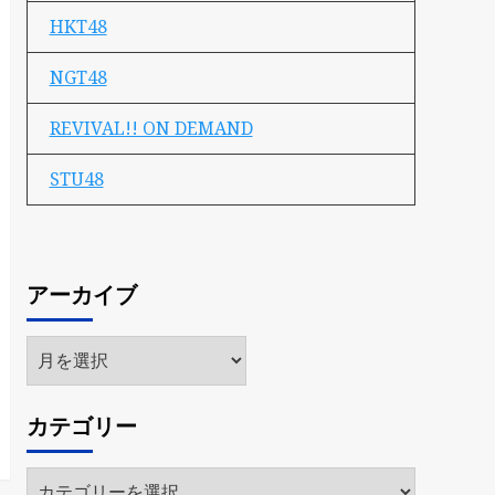
HKT48
NGT48
REVIVAL!! ON DEMAND
STU48
アーカイブ
ア
ー
カ
カテゴリー
イ
ブ
カ