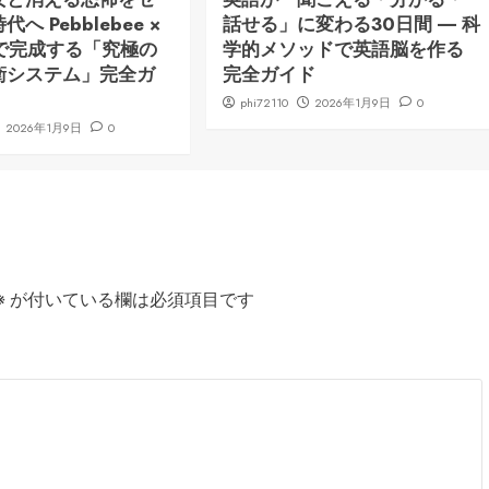
へ Pebblebee ×
話せる」に変わる30日間 ― 科
ng で完成する「究極の
学的メソッドで英語脳を作る
衛システム」完全ガ
完全ガイド
phi72110
2026年1月9日
0
2026年1月9日
0
※
が付いている欄は必須項目です