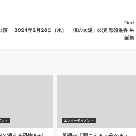
Next
公演
2024年2月28日（水） 「僕の太陽」公演 黒須遥香 生
誕祭
メント
エンターテイメント
安と消える恐怖をゼ
英語が「聞こえる・分かる・