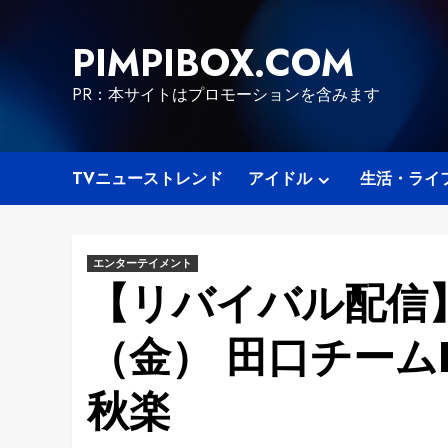
Skip
to
PIMPIBOX.COM
content
PR：本サイトはプロモーションを含みます
TVニューストレンド
アイドル
生活・ライ
エンターテイメント
【リバイバル配信】2
（金） 田口チーム
秋楽