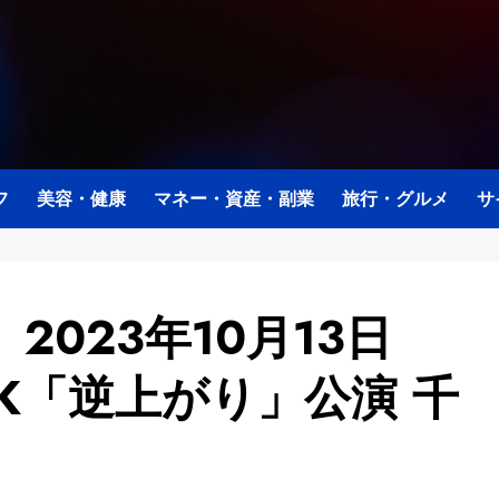
フ
美容・健康
マネー・資産・副業
旅行・グルメ
サ
023年10月13日
K「逆上がり」公演 千