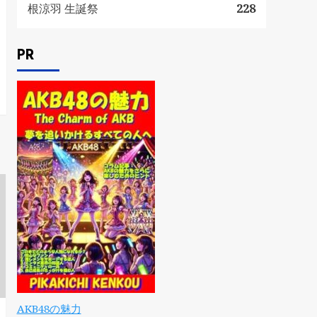
根涼羽 生誕祭
228
PR
AKB48の魅力