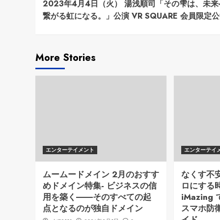
2023年4月4日（火） 湯浅順司「その雫は、未
Reading
繋がる虹になる。」公演 VR SQUARE 会員限定
More Stories
エンターテイメント
エンターテイ
ムームードメイン 2月のおすす
なくす不
めドメイン特集- ビジネスの信
ロにする時代
用を築く――そのすべての起
iMazi
点となるのが独自ドメイン
スマホ防
イド