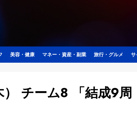
フ
美容・健康
マネー・資産・副業
旅行・グルメ
サ
木） チーム8 「結成9周