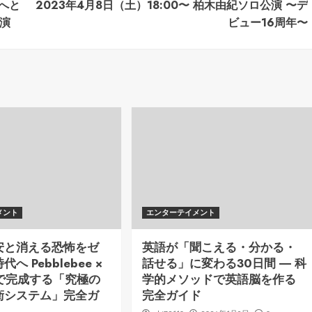
来へと
2023年4月8日（土）18:00〜 柏木由紀ソロ公演 〜デ
公演
ビュー16周年〜
メント
エンターテイメント
安と消える恐怖をゼ
英語が「聞こえる・分かる・
へ Pebblebee ×
話せる」に変わる30日間 ― 科
ng で完成する「究極の
学的メソッドで英語脳を作る
衛システム」完全ガ
完全ガイド