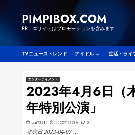
Skip
to
PIMPIBOX.COM
content
PR：本サイトはプロモーションを含みます
TVニューストレンド
アイドル
生活・ライ
エンターテイメント
2023年4月6日（
年特別公演」
phi72110
2023年4月8日
0
発売日 2023-04-07 …