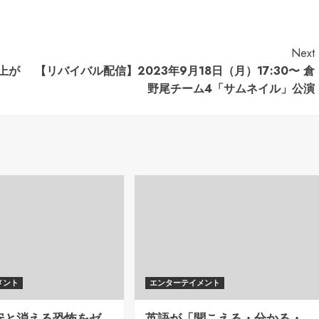
Next
逆上が
【リバイバル配信】2023年9月18日（月）17:30〜 倉
野尾チーム4「サムネイル」公演
メント
エンターテイメント
安と消える恐怖をゼ
英語が「聞こえる・分かる・