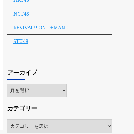
HKT48
NGT48
REVIVAL!! ON DEMAND
STU48
アーカイブ
ア
ー
カ
カテゴリー
イ
ブ
カ
テ