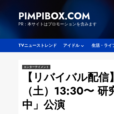
Skip
to
PIMPIBOX.COM
content
PR：本サイトはプロモーションを含みます
TVニューストレンド
アイドル
生活・ライ
エンターテイメント
【リバイバル配信】
（土）13:30〜
中」公演