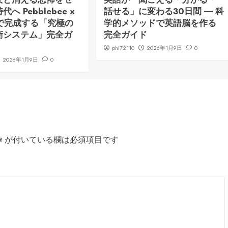
へ Pebblebee ×
話せる」に変わる30日間 ― 科
ng で完成する「究極の
学的メソッドで英語脳を作る
衛システム」完全ガ
完全ガイド
phi72110
2026年1月9日
0
2026年1月9日
0
※
が付いている欄は必須項目です