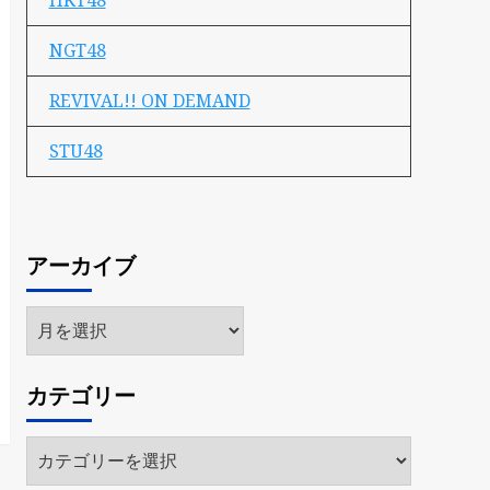
HKT48
NGT48
REVIVAL!! ON DEMAND
STU48
アーカイブ
ア
ー
カ
カテゴリー
イ
ブ
カ
テ