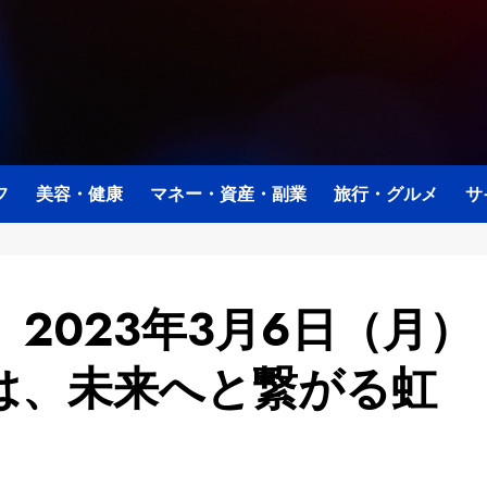
フ
美容・健康
マネー・資産・副業
旅行・グルメ
サ
2023年3月6日（月）
は、未来へと繋がる虹