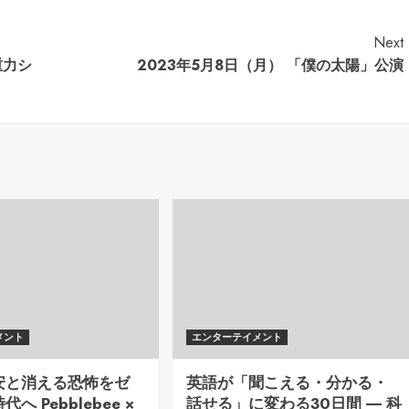
Next
重力シ
2023年5月8日（月） 「僕の太陽」公演
メント
エンターテイメント
安と消える恐怖をゼ
英語が「聞こえる・分かる・
へ Pebblebee ×
話せる」に変わる30日間 ― 科