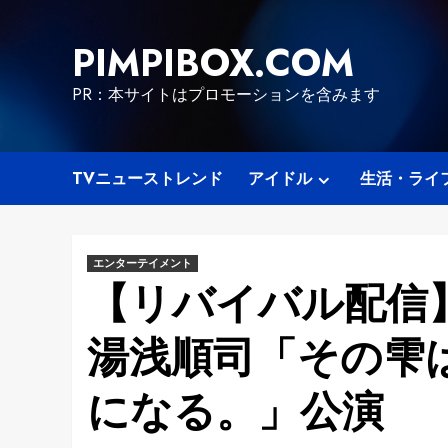
Skip
to
PIMPIBOX.COM
content
PR：本サイトはプロモーションを含みます
TVニューストレンド
アイドル
生活・ライ
エンターテイメント
【リバイバル配信】
湯浅順司「その雫
になる。」公演