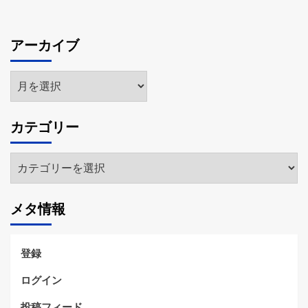
アーカイブ
ア
ー
カ
カテゴリー
イ
ブ
カ
テ
ゴ
メタ情報
リ
ー
登録
ログイン
投稿フィード