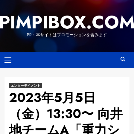
Skip
to
PIMPIBOX.CO
content
PR：本サイトはプロモーションを含みます
Primary
Menu
エンターテイメント
2023年5月5日
（金）13:30〜 向井
地チームA「重力シ