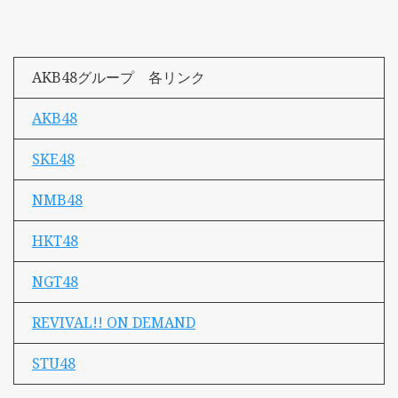
AKB48グループ 各リンク
AKB48
SKE48
NMB48
HKT48
NGT48
REVIVAL!! ON DEMAND
STU48