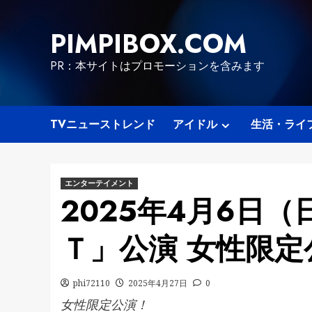
Skip
to
PIMPIBOX.COM
content
PR：本サイトはプロモーションを含みます
TVニューストレンド
アイドル
生活・ライ
エンターテイメント
2025年4月6日（
Ｔ」公演 女性限定
phi72110
2025年4月27日
0
女性限定公演！