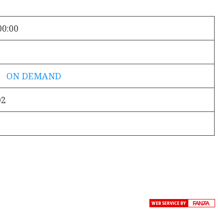
00:00
！ ON DEMAND
02