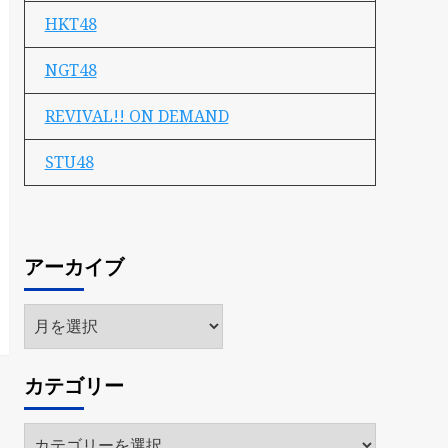
HKT48
NGT48
REVIVAL!! ON DEMAND
STU48
アーカイブ
ア
ー
カ
カテゴリー
イ
ブ
カ