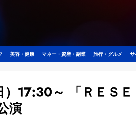
フ
美容・健康
マネー・資産・副業
旅行・グルメ
サ
日）17:30～ 「ＲＥＳＥ
公演