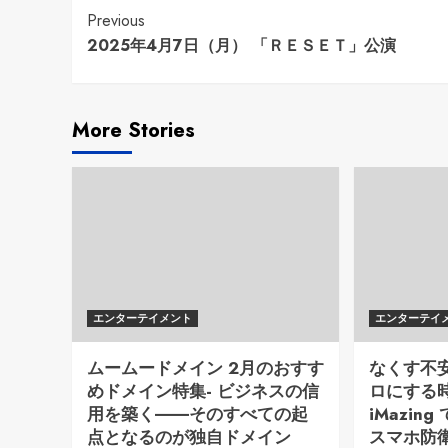
Continue
Previous
2025年4月7日（月） 「ＲＥＳＥＴ」公演
Reading
More Stories
エンターテイメント
エンターテイ
ムームードメイン 2月のおすす
なくす不
めドメイン特集- ビジネスの信
ロにする時代
用を築く――そのすべての起
iMazi
点となるのが独自ドメイン
スマホ防