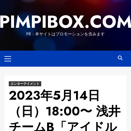
Skip
to
PIMPIBOX.CO
content
PR：本サイトはプロモーションを含みます
Primary
Menu
エンターテイメント
2023年5月14日
（日）18:00〜 浅井
チームB「アイドル