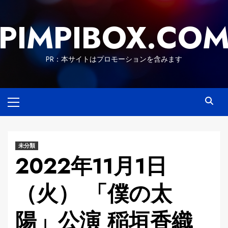
Skip
to
PIMPIBOX.CO
content
PR：本サイトはプロモーションを含みます
Primary
Menu
未分類
2022年11月1日
（火） 「僕の太
陽」公演 稲垣香織