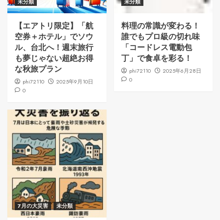
未分類
未分類
【エアトリ限定】「航
料理の常識が変わる！
空券＋ホテル」でソウ
誰でもプロ級の切れ味
ル、台北へ！週末旅行
「コードレス電動包
も夢じゃない超絶お得
丁」で食卓を彩る！
な秋旅プラン
phi72110
2025年6月28日
0
phi72110
2025年9月10日
0
7月の大災害
未分類