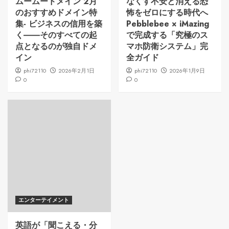
ムームードメイン 2月
なくす不安と消える恐
のおすすめドメイン特
怖をゼロにする時代へ
集- ビジネスの信用を築
Pebblebee × iMazing
く――そのすべての起
で完成する「究極のス
点となるのが独自ドメ
マホ防衛システム」完
イン
全ガイド
phi72110
2026年2月1日
phi72110
2026年1月9日
0
0
エンターテイメント
英語が「聞こえる・分