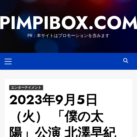
Skip
to
PIMPIBOX.CO
content
PR：本サイトはプロモーションを含みます
Primary
Menu
エンターテイメント
2023年9月5日
（火） 「僕の太
陽」公演 北澤早紀