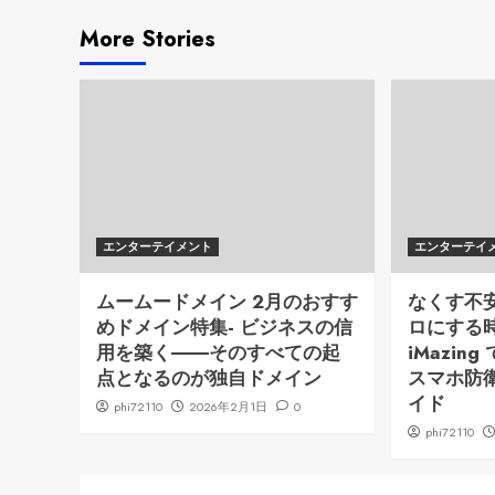
More Stories
エンターテイメント
エンターテイ
ムームードメイン 2月のおすす
なくす不
めドメイン特集- ビジネスの信
ロにする時代
用を築く――そのすべての起
iMazi
点となるのが独自ドメイン
スマホ防
イド
phi72110
2026年2月1日
0
phi72110