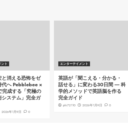
メント
エンターテイメント
安と消える恐怖をゼ
英語が「聞こえる・分かる・
へ Pebblebee ×
話せる」に変わる30日間 ― 科
ng で完成する「究極の
学的メソッドで英語脳を作る
衛システム」完全ガ
完全ガイド
phi72110
2026年1月9日
0
2026年1月9日
0