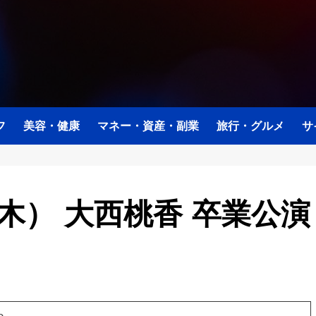
フ
美容・健康
マネー・資産・副業
旅行・グルメ
サ
（木） 大西桃香 卒業公演