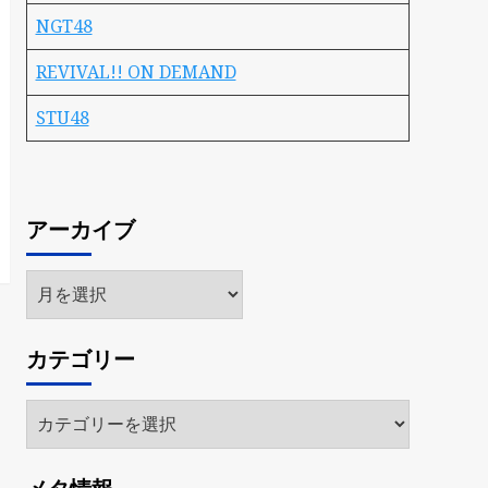
NGT48
REVIVAL!! ON DEMAND
STU48
アーカイブ
ア
ー
カ
カテゴリー
イ
ブ
カ
テ
ゴ