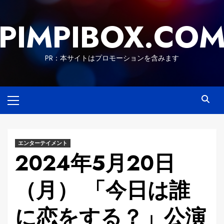
Skip
to
PIMPIBOX.CO
content
PR：本サイトはプロモーションを含みます
Primary
Menu
エンターテイメント
2024年5月20日
（月） 「今日は誰
に恋をする？」公演