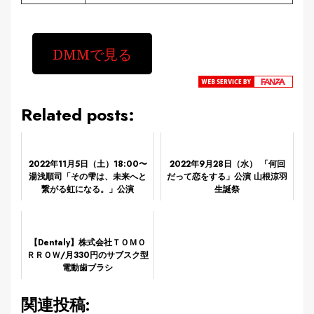
DMMで見る
Related posts:
2022年11月5日（土）18:00〜
2022年9月28日（水） 「何回
湯浅順司「その雫は、未来へと
だって恋をする」公演 山根涼羽
繋がる虹になる。」公演
生誕祭
AKB48 Mobile会員限定公演
【Dentaly】株式会社ＴＯＭＯ
ＲＲＯＷ/月330円のサブスク型
電動歯ブラシ
関連投稿: