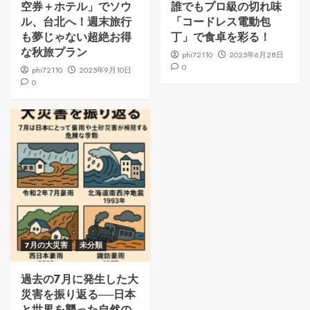
空券＋ホテル」でソウ
誰でもプロ級の切れ味
ル、台北へ！週末旅行
「コードレス電動包
も夢じゃない超絶お得
丁」で食卓を彩る！
な秋旅プラン
phi72110
2025年6月28日
0
phi72110
2025年9月10日
0
7月の大災害
未分類
過去の7月に発生した大
災害を振り返る──日本
と世界を襲った自然の