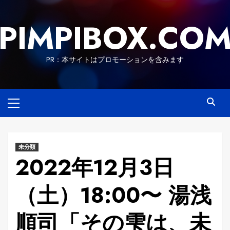
Skip
to
PIMPIBOX.CO
content
PR：本サイトはプロモーションを含みます
Primary
Menu
未分類
2022年12月3日
（土）18:00〜 湯浅
順司「その雫は、未