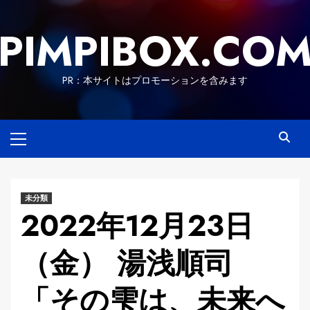
Skip
to
PIMPIBOX.CO
content
PR：本サイトはプロモーションを含みます
Primary
Menu
未分類
2022年12月23日
（金） 湯浅順司
「その雫は、未来へ