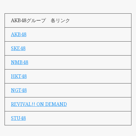
AKB48グループ 各リンク
AKB48
SKE48
NMB48
HKT48
NGT48
REVIVAL!! ON DEMAND
STU48