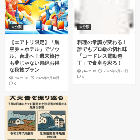
未分類
未分類
【エアトリ限定】「航
料理の常識が変わる！
空券＋ホテル」でソウ
誰でもプロ級の切れ味
ル、台北へ！週末旅行
「コードレス電動包
も夢じゃない超絶お得
丁」で食卓を彩る！
な秋旅プラン
phi72110
2025年6月28日
0
phi72110
2025年9月10日
0