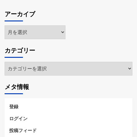
アーカイブ
ア
ー
カ
カテゴリー
イ
ブ
カ
テ
ゴ
メタ情報
リ
ー
登録
ログイン
投稿フィード