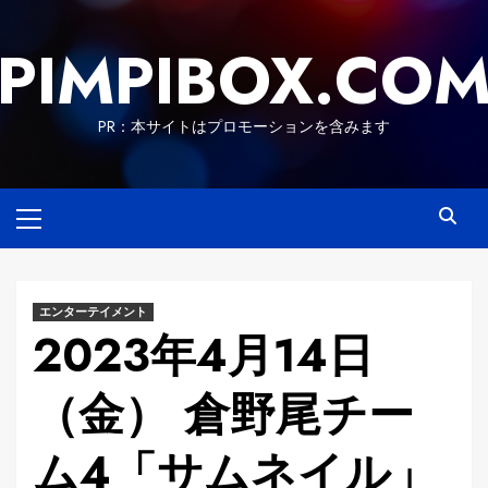
Skip
to
PIMPIBOX.CO
content
PR：本サイトはプロモーションを含みます
Primary
Menu
エンターテイメント
2023年4月14日
（金） 倉野尾チー
ム4「サムネイル」