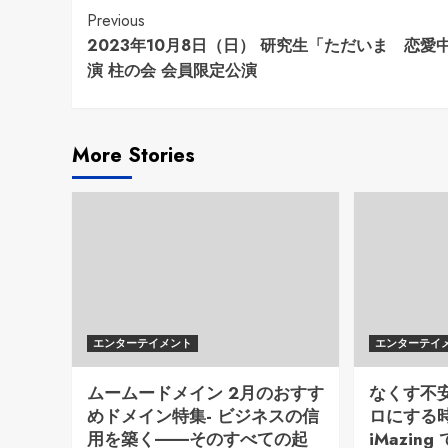
Continue
Previous
2023年10月8日（日） 研究生「ただいま 恋愛
Reading
演 柱の会 会員限定公演
More Stories
エンターテイメント
エンターテイ
ムームードメイン 2月のおすす
なくす不
めドメイン特集- ビジネスの信
ロにする時代
用を築く――そのすべての起
iMazi