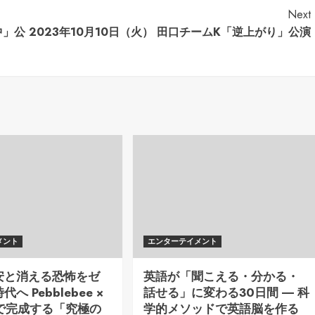
Next
中」公
2023年10月10日（火） 田口チームK「逆上がり」公演
メント
エンターテイメント
安と消える恐怖をゼ
英語が「聞こえる・分かる・
へ Pebblebee ×
話せる」に変わる30日間 ― 科
ng で完成する「究極の
学的メソッドで英語脳を作る