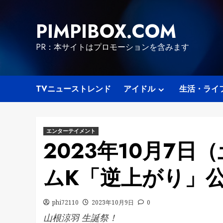
Skip
to
PIMPIBOX.COM
content
PR：本サイトはプロモーションを含みます
TVニューストレンド
アイドル
生活・ライ
エンターテイメント
2023年10月7日（
ムK「逆上がり」公
phi72110
2023年10月9日
0
山根涼羽 生誕祭！