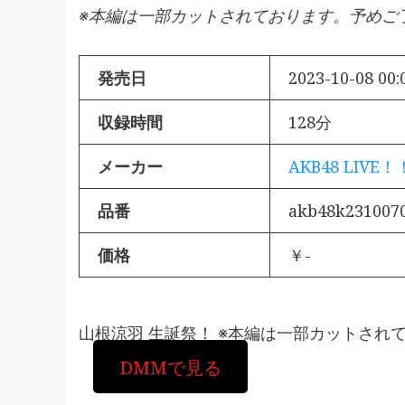
※本編は一部カットされております。予めご
発売日
2023-10-08 00:
収録時間
128分
メーカー
AKB48 LIVE！
品番
akb48k231007
価格
￥-
山根涼羽 生誕祭！ ※本編は一部カットされ
DMMで見る