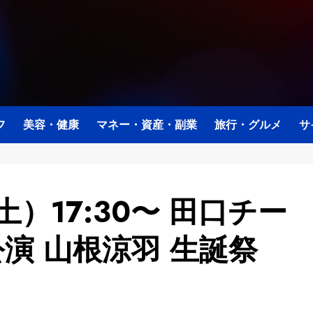
フ
美容・健康
マネー・資産・副業
旅行・グルメ
サ
土）17:30〜 田口チー
演 山根涼羽 生誕祭