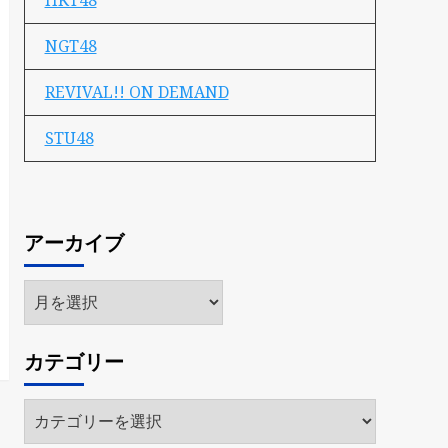
HKT48
NGT48
REVIVAL!! ON DEMAND
STU48
アーカイブ
ア
ー
カ
カテゴリー
イ
ブ
カ
テ