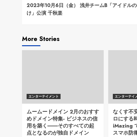
2023年10月6日（金） 浅井チームB「アイドル
Reading
け」公演 千秋楽
More Stories
エンターテイメント
エンターテイ
ムームードメイン 2月のおすす
なくす不
めドメイン特集- ビジネスの信
ロにする時代
用を築く――そのすべての起
iMazi
点となるのが独自ドメイン
スマホ防