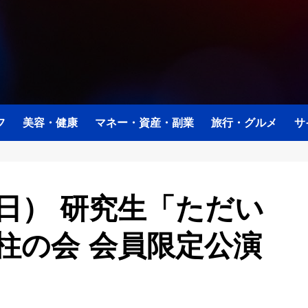
フ
美容・健康
マネー・資産・副業
旅行・グルメ
サ
（日） 研究生「ただい
柱の会 会員限定公演