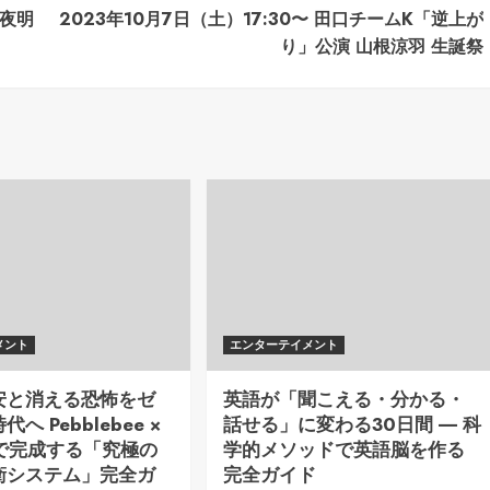
の夜明
2023年10月7日（土）17:30〜 田口チームK「逆上が
り」公演 山根涼羽 生誕祭
メント
エンターテイメント
安と消える恐怖をゼ
英語が「聞こえる・分かる・
へ Pebblebee ×
話せる」に変わる30日間 ― 科
ng で完成する「究極の
学的メソッドで英語脳を作る
衛システム」完全ガ
完全ガイド