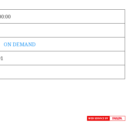
00:00
！ ON DEMAND
01