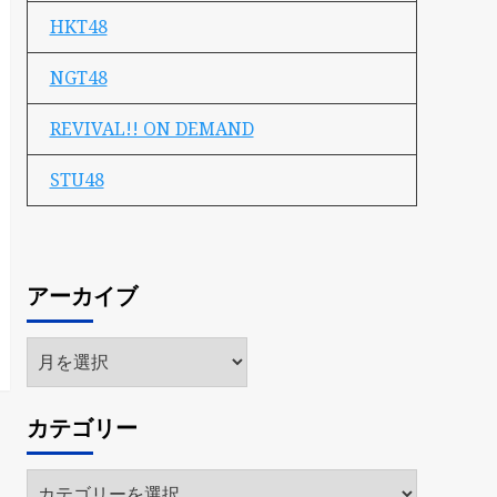
HKT48
NGT48
REVIVAL!! ON DEMAND
STU48
アーカイブ
ア
ー
カ
カテゴリー
イ
ブ
カ