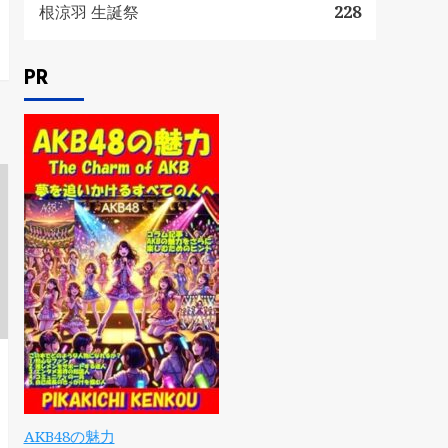
根涼羽 生誕祭
228
PR
AKB48の魅力