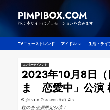
Skip
to
PIMPIBOX.COM
content
PR：本サイトはプロモーションを含みます
TVニューストレンド
アイドル
生活・ライ
エンターテイメント
2023年10月8日
ま 恋愛中」公演 
phi72110
2023年10月9日
0
柱の会 会員限定公演！