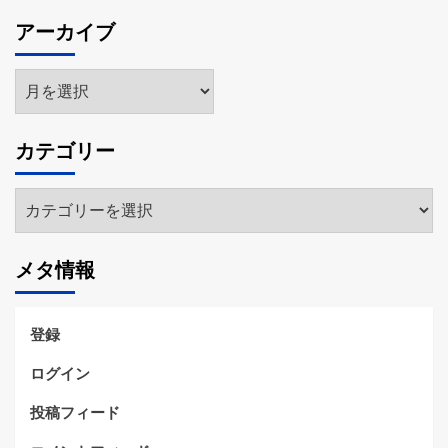
アーカイブ
ア
ー
カ
カテゴリー
イ
ブ
カ
テ
ゴ
メタ情報
リ
ー
登録
ログイン
投稿フィード