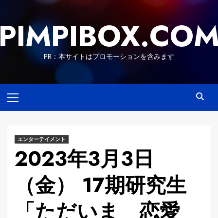
Skip
to
PIMPIBOX.CO
content
PR：本サイトはプロモーションを含みます
Primary
Menu
エンターテイメント
2023年3月3日
（金） 17期研究生
「ただいま 恋愛