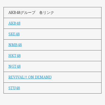
AKB48グループ 各リンク
AKB48
SKE48
NMB48
HKT48
NGT48
REVIVAL!! ON DEMAND
STU48