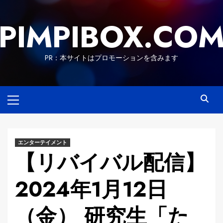
Skip
to
PIMPIBOX.CO
content
PR：本サイトはプロモーションを含みます
Primary
Menu
エンターテイメント
【リバイバル配信】
2024年1月12日
（金） 研究生「た