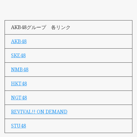
AKB48グループ 各リンク
AKB48
SKE48
NMB48
HKT48
NGT48
REVIVAL!! ON DEMAND
STU48