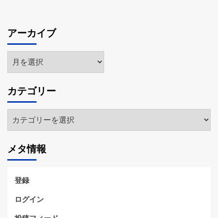
アーカイブ
ア
ー
カ
カテゴリー
イ
ブ
カ
テ
ゴ
メタ情報
リ
ー
登録
ログイン