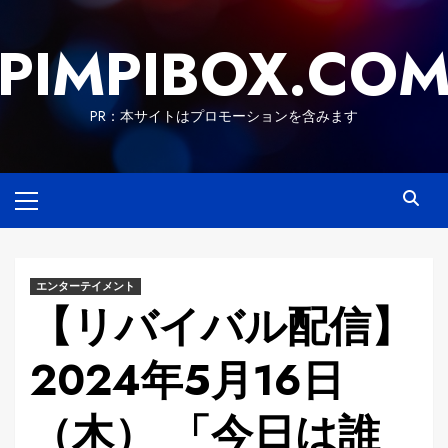
Skip
to
PIMPIBOX.CO
content
PR：本サイトはプロモーションを含みます
Primary
Menu
エンターテイメント
【リバイバル配信】
2024年5月16日
（木） 「今日は誰