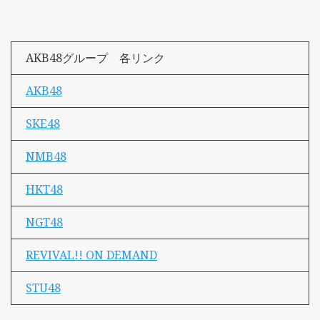
AKB48グループ 各リンク
AKB48
SKE48
NMB48
HKT48
NGT48
REVIVAL!! ON DEMAND
STU48