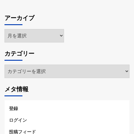
アーカイブ
ア
ー
カ
カテゴリー
イ
ブ
カ
テ
ゴ
メタ情報
リ
ー
登録
ログイン
投稿フィード