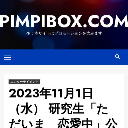
Skip
to
PIMPIBOX.CO
content
PR：本サイトはプロモーションを含みます
Primary
Menu
エンターテイメント
2023年11月1日
（水） 研究生「た
だいま 恋愛中」公